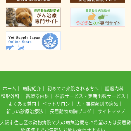
ホーム
｜
病院紹介
｜
初めてご来院される方へ
｜
腫瘍内科
｜
整形外科
｜
循環器内科
｜
往診サービス・定期出張サービス
｜
よくある質問
｜
ペットサロン
｜
犬・猫種類別の病気
｜
新しい診療治療法
｜
長居動物病院ブログ
｜
サイトマップ
大阪市住吉区の動物病院で犬の病気治療をご希望の方は長居動
物病院までお気軽にお問い合わせ下さい。