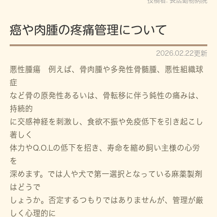
投稿者:
長居動物病院
癌や肉腫の疼痛管理について
2026.02.22更新
悪性腫瘍 例えば、骨肉腫や多発性骨髄腫、悪性組織球
症
など骨の原発性あるいは、骨転移に伴う鈍性の痛みは、
持続的
に交感神経を刺激し、食欲不振や免疫低下を引き起こし
著しく
体力やQ.O.Lの低下を招き、寿命を縮め飼い主様の心労
を
深めます。では人や犬で第一選択となっている麻薬製剤
はどうで
しょうか。否定するつもりではありませんが、管理が厳
しく心理的に