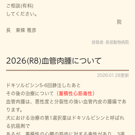
ご相談(有料)
してください。
院
長 東條 雅彦
投稿者:
長居動物病院
2026(R8)血管肉腫について
2026.01.28更新
ドキソルビシン5-6回静注したあと
その後の治療について
（蓄積性心筋毒性）
血管肉腫は、悪性度と分裂性の強い血管内皮の腫瘍であ
ります。
犬における治療の第1選択薬はドキソルビシンと呼ばれ
る抗癌剤で
あるが、蓄積性の心臓の筋肉に対する毒性があり、3週