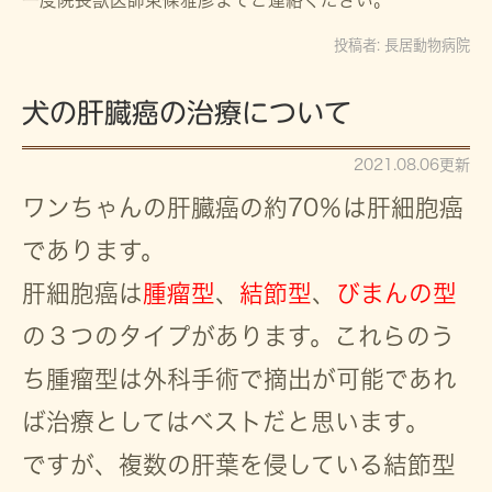
一度院長獣医師東條雅彦までご連絡ください。
投稿者:
長居動物病院
犬の肝臓癌の治療について
2021.08.06更新
ワンちゃんの肝臓癌の約70％は肝細胞癌
であります。
肝細胞癌は
腫瘤型
、
結節型
、
びまんの型
の３つのタイプがあります。これらのう
ち腫瘤型は外科手術で摘出が可能であれ
ば治療としてはベストだと思います。
ですが、複数の肝葉を侵している結節型