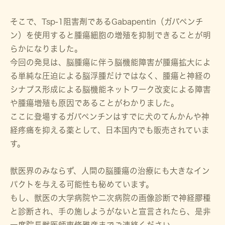
そこで、Tsp-1阻害剤であるGabapentin（ガバペンチ
ン）を使用すると腫瘍細胞の増殖を抑制できることが明
らかになりました。
今回の発見は、脳腫瘍に伴う脳機能障害が腫瘍拡大によ
る単純な圧迫による脳浮腫だけではなく、腫瘍と神経の
シナプス形成による脳機能ネットワーク改変による障害
や腫瘍増殖も原因であることがわかりました。
ここに登場するガバペンチンはすでに犬のてんかんや神
経疼痛を抑える薬として、日本国内でも販売されていま
す。
獣医界のみならず、人間の脳腫瘍の治療にも大きなイン
パクトを与える可能性も秘めています。
もし、獣医の大学病院や二次病院の画像診断で神経膠種
と診断され、手の施しようがないと宣言されたら、是非