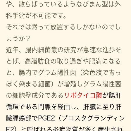
や、散らばっているようなびまん型は外
科手術が不可能です。
それでは黙って放置するしかないのでし
ょうか？
近年、腸内細菌叢の研究が急速な進歩を
とげ、高脂肪食の取り過ぎや肥満になる
と、腸内でグラム陽性菌（染色液で青っ
ぽく染まる細菌）が増殖しグラム陽性菌
の細胞壁成分である
リポタイコ酸
が腸肝
循環である門脈を経由し、肝臓に至り肝
臓腫瘍部でPGE2（プロスタグランディン
E2）と呼ばれる炎症物質が多く産生され