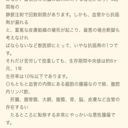
間毎の
静脈注射で回数制限があります。しかも、血管から抗癌
剤が漏れる
と、重篤な皮膚組織の壊死が起こり、最悪の場合断脚も
考えなけれ
ばならないなど獣医師にとって、いやな抗癌剤の1つで
す。
それだけ苦労して投薬しても、生存期間中央値は約6ヶ
月、1年
生存率は10％以下であります。
◎もともと血管の内側にある細胞の腫瘍なので肺、腹腔
内リンパ節、
肝臓、腸管膜、大網、腹膜、骨、脳、皮膚など血管の
存在するい
たるところに転移する非常にやっかいな悪性腫瘍で
す。