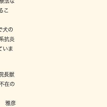
療法な
るこ
で犬の
系抗炎
ていま
院長獣
不在の
 雅彦