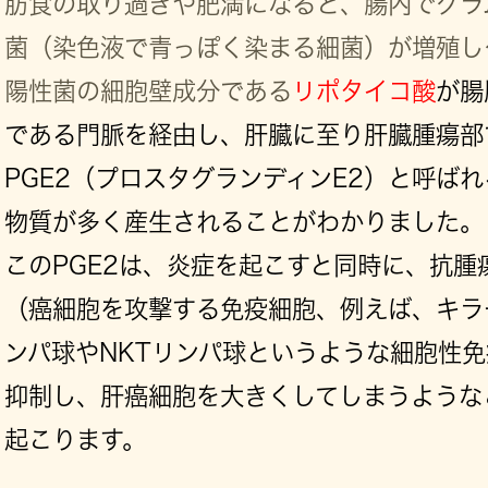
肪食の取り過ぎや肥満になると、腸内でグラ
菌（染色液で青っぽく染まる細菌）が増殖し
陽性菌の細胞壁成分である
リポタイコ酸
が腸
である門脈を経由し、肝臓に至り肝臓腫瘍部
PGE2（プロスタグランディンE2）と呼ば
物質が多く産生されることがわかりました。
このPGE2は、炎症を起こすと同時に、抗腫
（癌細胞を攻撃する免疫細胞、例えば、キラ
ンパ球やNKTリンパ球というような細胞性
抑制し、肝癌細胞を大きくしてしまうような
起こります。