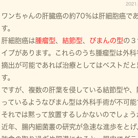
2021
ワンちゃんの肝臓癌の約70％は肝細胞癌で
す。
肝細胞癌は
腫瘤型
、
結節型
、
びまんの型
の３
イプがあります。これらのうち腫瘤型は外科
摘出が可能であれば治療としてはベストだと
す。
ですが、複数の肝葉を侵している結節型や、
っているようなびまん型は外科手術が不可能
それでは黙って放置するしかないのでしょう
近年、腸内細菌叢の研究が急速な進歩をとげ