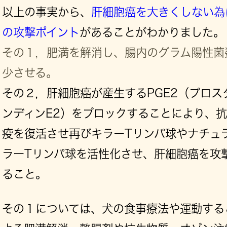
以上の事実から、
肝細胞癌を大きくしない為
の攻撃ポイント
があることがわかりました。
その１，肥満を解消し、腸内のグラム陽性菌
少させる。
その２，肝細胞癌が産生するPGE2（プロス
ンディンE2）をブロックすることにより、
疫を復活させ再びキラーTリンパ球やナチュ
ラーTリンパ球を活性化させ、肝細胞癌を攻
ること。
その１については、犬の食事療法や運動する