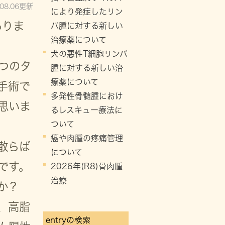
.08.06更新
により発症したリン
ありま
パ腫に対する新しい
治療薬について
犬の悪性T細胞リンパ
つのタ
腫に対する新しい治
療薬について
手術で
多発性骨髄腫におけ
思いま
るレスキュー療法に
ついて
癌や肉腫の疼痛管理
散らば
について
です。
2026年(R8)骨肉腫
治療
か？
、高脂
entryの検索