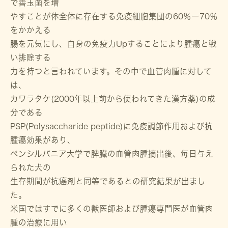
で善玉菌を増
やすことが体全体に存在する免疫細胞集団の60％ー70％
をかかえる
腸を元気にし、自身の免疫力Upすることにより腫瘍と戦
い排除する
力を持つと言われています。その中で血管肉腫に対して
は、
カワラタケ(2000年以上前から使われてきた漢方薬)の成
分である
PSP(Polysaccharide peptide)に免疫調節作用および抗
腫瘍効果があり、
ペンシルバニア大学で脾臓の血管肉腫摘出後、毎日与え
られた犬の
生存期間が抗癌剤と同等であるとの研究結果が出まし
た。
米国ではすでに多くの獣医師および腫瘍専門医が血管肉
腫の治療に用い