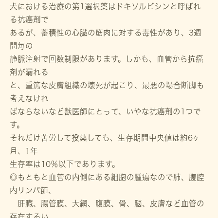
犬における治療の第1選択薬はドキソルビシンと呼ばれ
る抗癌剤で
あるが、蓄積性の心臓の筋肉に対する毒性があり、3週
間毎の
静脈注射で回数制限があります。しかも、血管から抗癌
剤が漏れる
と、重篤な皮膚組織の壊死が起こり、最悪の場合断脚も
考えなけれ
ばならないなど獣医師にとって、いやな抗癌剤の1つで
す。
それだけ苦労して投薬しても、生存期間中央値は約6ヶ
月、1年
生存率は10％以下であります。
◎もともと血管の内側にある細胞の腫瘍なので肺、腹腔
内リンパ節、
肝臓、腸管膜、大網、腹膜、骨、脳、皮膚など血管の
存在するい